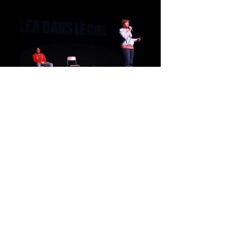
« Ils ne parlent pas beaucoup et quand ils
parlent, ce n’est jamais ce qu’on croit qu’ils
vont dire,
soit c’est tellement banal, d’une
telle platitude, on pourrait penser que c’est
de la bêtise (…),
soit c’est tellement
ailleurs, on se dit qu’on habite pas dans la
même réalité,
et parfois tellement profond,
désespéré comme on ne pourra jamais
l’être. »
(Extrait de "Léa Lapraz", de Pauline SALES)
INtro
Léa dans le ciel