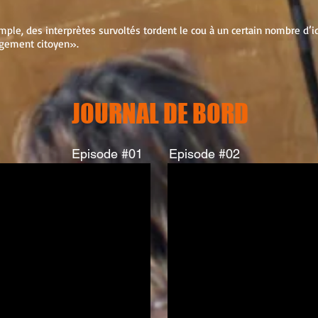
ple, des interprètes survoltés tordent le cou à un certain nombre d’i
gement citoyen».
JOURNAL DE BORD
Episode #01
Episode #02