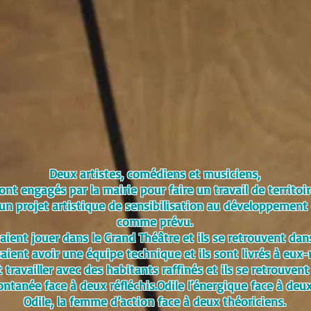
Deux artistes, comédiens et musiciens,
ont engagés par la mairie
pour faire un travail de territoi
 un projet artistique de sensibilisation au développement 
comme prévu.
saient jouer dans le Grand Théâtre et ils se retrouvent dans
saient avoir une équipe technique et ils sont livrés à eu
 travailler avec des habitants raffinés et ils se retrouvent
ontanée face à deux réfléchis.Odile l’énergique face à deu
Odile, la femme d’action face à deux théoriciens.