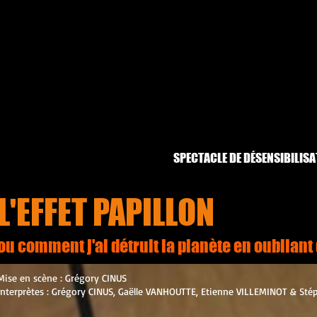
SPECTACLE DE DÉSENSIBILIS
L'EFFET PAPILLON
ou comment j'ai détruit la planète en oubliant
Mise en scène : Grégory CINUS
Interprètes : Grégory CINUS, Gaëlle VANHOUTTE, Etienne VILLEMINOT & Sté