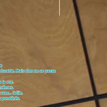
re
durable. Mais rien ne se passe
 la rue.
x-mêmes.
 avec… Odile.
x pondérés.