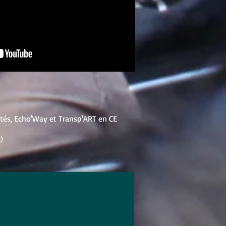
ités, Echo'Way et Transp'ART en CE
)