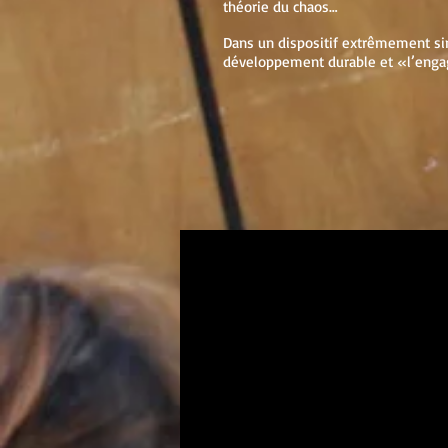
théorie du chaos…
Dans un dispositif extrêmement sim
développement durable et «l’enga