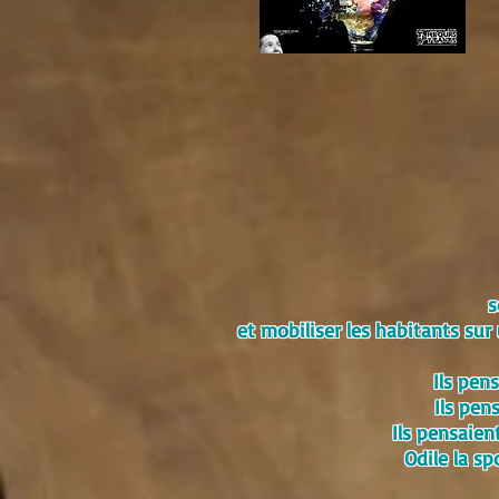
s
et mobiliser les habitants sur
Ils pen
Ils pen
Ils pensaient
Odile la sp